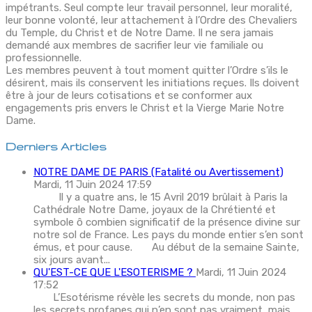
impétrants. Seul compte leur travail personnel, leur moralité,
leur bonne volonté, leur attachement à l’Ordre des Chevaliers
du Temple, du Christ et de Notre Dame. Il ne sera jamais
demandé aux membres de sacrifier leur vie familiale ou
professionnelle.
Les membres peuvent à tout moment quitter l’Ordre s’ils le
désirent, mais ils conservent les initiations reçues. Ils doivent
être à jour de leurs cotisations et se conformer aux
engagements pris envers le Christ et la Vierge Marie Notre
Dame.
Derniers Articles
NOTRE DAME DE PARIS (Fatalité ou Avertissement)
Mardi, 11 Juin 2024 17:59
Il y a quatre ans, le 15 Avril 2019 brûlait à Paris la
Cathédrale Notre Dame, joyaux de la Chrétienté et
symbole ô combien significatif de la présence divine sur
notre sol de France. Les pays du monde entier s’en sont
émus, et pour cause. Au début de la semaine Sainte,
six jours avant...
QU'EST-CE QUE L'ESOTERISME ?
Mardi, 11 Juin 2024
17:52
L’Esotérisme révèle les secrets du monde, non pas
les secrets profanes qui n’en sont pas vraiment, mais