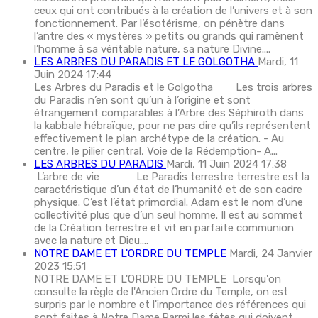
ceux qui ont contribués à la création de l’univers et à son
fonctionnement. Par l’ésotérisme, on pénètre dans
l’antre des « mystères » petits ou grands qui ramènent
l’homme à sa véritable nature, sa nature Divine....
LES ARBRES DU PARADIS ET LE GOLGOTHA
Mardi, 11
Juin 2024 17:44
Les Arbres du Paradis et le Golgotha Les trois arbres
du Paradis n’en sont qu’un à l’origine et sont
étrangement comparables à l’Arbre des Séphiroth dans
la kabbale hébraïque, pour ne pas dire qu’ils représentent
effectivement le plan archétype de la création. - Au
centre, le pilier central, Voie de la Rédemption- A...
LES ARBRES DU PARADIS
Mardi, 11 Juin 2024 17:38
L’arbre de vie Le Paradis terrestre terrestre est la
caractéristique d’un état de l’humanité et de son cadre
physique. C’est l’état primordial. Adam est le nom d’une
collectivité plus que d’un seul homme. Il est au sommet
de la Création terrestre et vit en parfaite communion
avec la nature et Dieu....
NOTRE DAME ET L'ORDRE DU TEMPLE
Mardi, 24 Janvier
2023 15:51
NOTRE DAME ET L'ORDRE DU TEMPLE Lorsqu'on
consulte la règle de l'Ancien Ordre du Temple, on est
surpris par le nombre et l'importance des références qui
sont faites à Notre Dame.Parmi les fêtes qui doivent