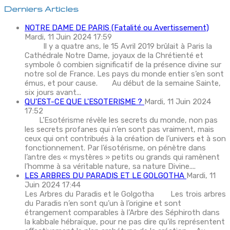
Derniers Articles
NOTRE DAME DE PARIS (Fatalité ou Avertissement)
Mardi, 11 Juin 2024 17:59
Il y a quatre ans, le 15 Avril 2019 brûlait à Paris la
Cathédrale Notre Dame, joyaux de la Chrétienté et
symbole ô combien significatif de la présence divine sur
notre sol de France. Les pays du monde entier s’en sont
émus, et pour cause. Au début de la semaine Sainte,
six jours avant...
QU'EST-CE QUE L'ESOTERISME ?
Mardi, 11 Juin 2024
17:52
L’Esotérisme révèle les secrets du monde, non pas
les secrets profanes qui n’en sont pas vraiment, mais
ceux qui ont contribués à la création de l’univers et à son
fonctionnement. Par l’ésotérisme, on pénètre dans
l’antre des « mystères » petits ou grands qui ramènent
l’homme à sa véritable nature, sa nature Divine....
LES ARBRES DU PARADIS ET LE GOLGOTHA
Mardi, 11
Juin 2024 17:44
Les Arbres du Paradis et le Golgotha Les trois arbres
du Paradis n’en sont qu’un à l’origine et sont
étrangement comparables à l’Arbre des Séphiroth dans
la kabbale hébraïque, pour ne pas dire qu’ils représentent