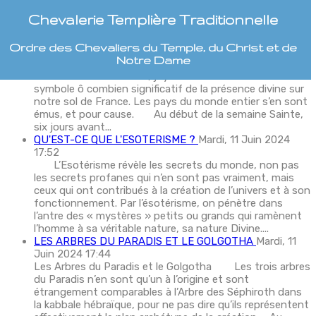
Derniers Articles
Chevalerie Templière Traditionnelle
NOTRE DAME DE PARIS (Fatalité ou Avertissement)
Ordre des Chevaliers du Temple, du Christ et de
Mardi, 11 Juin 2024 17:59
Notre Dame
Il y a quatre ans, le 15 Avril 2019 brûlait à Paris la
Cathédrale Notre Dame, joyaux de la Chrétienté et
symbole ô combien significatif de la présence divine sur
notre sol de France. Les pays du monde entier s’en sont
émus, et pour cause. Au début de la semaine Sainte,
six jours avant...
QU'EST-CE QUE L'ESOTERISME ?
Mardi, 11 Juin 2024
17:52
L’Esotérisme révèle les secrets du monde, non pas
les secrets profanes qui n’en sont pas vraiment, mais
ceux qui ont contribués à la création de l’univers et à son
fonctionnement. Par l’ésotérisme, on pénètre dans
l’antre des « mystères » petits ou grands qui ramènent
l’homme à sa véritable nature, sa nature Divine....
LES ARBRES DU PARADIS ET LE GOLGOTHA
Mardi, 11
Juin 2024 17:44
Les Arbres du Paradis et le Golgotha Les trois arbres
du Paradis n’en sont qu’un à l’origine et sont
étrangement comparables à l’Arbre des Séphiroth dans
la kabbale hébraïque, pour ne pas dire qu’ils représentent