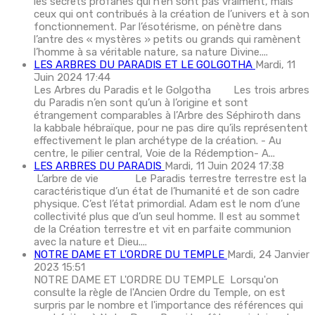
les secrets profanes qui n’en sont pas vraiment, mais
ceux qui ont contribués à la création de l’univers et à son
fonctionnement. Par l’ésotérisme, on pénètre dans
l’antre des « mystères » petits ou grands qui ramènent
l’homme à sa véritable nature, sa nature Divine....
LES ARBRES DU PARADIS ET LE GOLGOTHA
Mardi, 11
Juin 2024 17:44
Les Arbres du Paradis et le Golgotha Les trois arbres
du Paradis n’en sont qu’un à l’origine et sont
étrangement comparables à l’Arbre des Séphiroth dans
la kabbale hébraïque, pour ne pas dire qu’ils représentent
effectivement le plan archétype de la création. - Au
centre, le pilier central, Voie de la Rédemption- A...
LES ARBRES DU PARADIS
Mardi, 11 Juin 2024 17:38
L’arbre de vie Le Paradis terrestre terrestre est la
caractéristique d’un état de l’humanité et de son cadre
physique. C’est l’état primordial. Adam est le nom d’une
collectivité plus que d’un seul homme. Il est au sommet
de la Création terrestre et vit en parfaite communion
avec la nature et Dieu....
NOTRE DAME ET L'ORDRE DU TEMPLE
Mardi, 24 Janvier
2023 15:51
NOTRE DAME ET L'ORDRE DU TEMPLE Lorsqu'on
consulte la règle de l'Ancien Ordre du Temple, on est
surpris par le nombre et l'importance des références qui