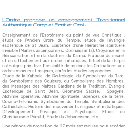
L’Ordre propose un enseignement Traditionnel
Authentique Complet Ecrit et Oral
:
Enseignement de l’Esotérisme du point de vue Christique :
étude de l’Ancien Ordre du Temple, étude de l’évangile
ésotérique de St Jean, Existence d’une Hiérarchie spirituelle
Invisible (Maîtres ascensionnés, Connaissants), Croyance en la
Réincarnation et en la doctrine du Karma, Pratique du secret
et du rattachement aux ordres initiatiques, Rituel de la liturgie
catholique primitive. Possibilité de recevoir les Ordinations aux
ordres mineurs et majeurs, après les études appropriées.
Etude de la Kabbale, de l’Astrologie, du Symbolisme du Taro,
du Symbolisme des Couleurs, du Symbolisme des Nombres,
des Messages des Maîtres Gardiens de la Tradition, Evangile
Esotérique de Saint Jean, Géométrie Sacrée, Spagyrie,
Alchimie opérative, Alchimie Spirituelle, Sciences de la terre,
Cosmo-Tellurisme, Symbolisme du Temple, Symbolisme des
Cathédrales, Histoire des mouvements religieux et initiatiques,
Développement Physique et Psychique, Etude du
Christianisme Primitif, Etude du Johannisme, etc…
Une période de probation de 27 mois est requise pour accéder