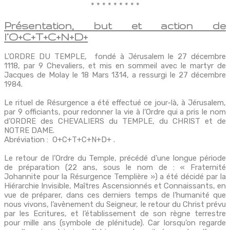
* * * * * * * * *
Présentation, but et action de
l’O+C+T+C+N+D+
L’ORDRE DU TEMPLE, fondé à Jérusalem le 27 décembre
1118, par 9 Chevaliers, et mis en sommeil avec le martyr de
Jacques de Molay le 18 Mars 1314, a ressurgi le 27 décembre
1984.
Le rituel de Résurgence a été effectué ce jour-là, à Jérusalem,
par 9 officiants, pour redonner la vie à l’Ordre qui a pris le nom
d’ORDRE des CHEVALIERS du TEMPLE, du CHRIST et de
NOTRE DAME.
Abréviation : O+C+T+C+N+D+ .
Le retour de l’Ordre du Temple, précédé d’une longue période
de préparation (22 ans, sous le nom de : « Fraternité
Johannite pour la Résurgence Templière ») a été décidé par la
Hiérarchie Invisible, Maîtres Ascensionnés et Connaissants, en
vue de préparer, dans ces derniers temps de l’humanité que
nous vivons, l’avènement du Seigneur, le retour du Christ prévu
par les Ecritures, et l’établissement de son règne terrestre
pour mille ans (symbole de plénitude). Car lorsqu’on regarde