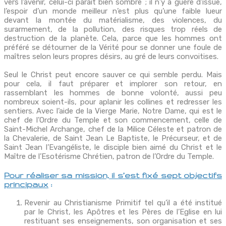
vers l’avenir, celui-ci paraît bien sombre ; il n’y a guère d’issue,
l’espoir d’un monde meilleur n’est plus qu’une faible lueur
devant la montée du matérialisme, des violences, du
surarmement, de la pollution, des risques trop réels de
destruction de la planète. Cela, parce que les hommes ont
préféré se détourner de la Vérité pour se donner une foule de
maîtres selon leurs propres désirs, au gré de leurs convoitises.
Seul le Christ peut encore sauver ce qui semble perdu. Mais
pour cela, il faut préparer et implorer son retour, en
rassemblant les hommes de bonne volonté, aussi peu
nombreux soient-ils, pour aplanir les collines et redresser les
sentiers. Avec l’aide de la Vierge Marie, Notre Dame, qui est le
chef de l’Ordre du Temple et son commencement, celle de
Saint-Michel Archange, chef de la Milice Céleste et patron de
la Chevalerie, de Saint Jean Le Baptiste, le Précurseur, et de
Saint Jean l’Evangéliste, le disciple bien aimé du Christ et le
Maître de l’Esotérisme Chrétien, patron de l’Ordre du Temple.
Pour réaliser sa mission, il s’est fixé sept objectifs
principaux
:
Revenir au Christianisme Primitif tel qu’il a été institué
par le Christ, les Apôtres et les Pères de l’Eglise en lui
restituant ses enseignements, son organisation et ses