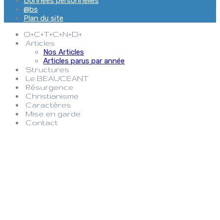
Données personnelles
@bs
Plan du site
O+C+T+C+N+D+
Articles
Nos Articles
Articles parus par année
Structures
Le BEAUCEANT
Résurgence
Christianisme
Caractères
Mise en garde
Contact