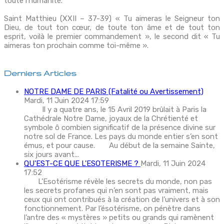
toute l’humanité.
Saint Matthieu (XXII – 37-39) « Tu aimeras le Seigneur ton
Dieu, de tout ton cœur, de toute ton âme et de tout ton
esprit, voilà le premier commandement », le second dit « Tu
aimeras ton prochain comme toi-même ».
Derniers Articles
NOTRE DAME DE PARIS (Fatalité ou Avertissement)
Mardi, 11 Juin 2024 17:59
Il y a quatre ans, le 15 Avril 2019 brûlait à Paris la
Cathédrale Notre Dame, joyaux de la Chrétienté et
symbole ô combien significatif de la présence divine sur
notre sol de France. Les pays du monde entier s’en sont
émus, et pour cause. Au début de la semaine Sainte,
six jours avant...
QU'EST-CE QUE L'ESOTERISME ?
Mardi, 11 Juin 2024
17:52
L’Esotérisme révèle les secrets du monde, non pas
les secrets profanes qui n’en sont pas vraiment, mais
ceux qui ont contribués à la création de l’univers et à son
fonctionnement. Par l’ésotérisme, on pénètre dans
l’antre des « mystères » petits ou grands qui ramènent