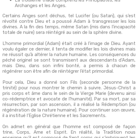
La troisième triade comprend les Principautés, les
Archanges et les Anges.
Certains Anges sont déchus, tel Lucifer (ou Satan), qui s’est
révolté contre Dieu et a poussé Adam à transgresser les lois
divines. A la fin des temps, même Satan (mis dans l’incapacité
totale de nuire) sera réintégré au sein de la sphère divine.
L’homme primordial (Adam) était créé à l’image de Dieu. Ayant
voulu égaler ce dernier, il tenta de modifier les lois divines mais
ne réussit qu’à altérer la nature humaine. Les conséquences du
péché originel se sont transmisent aux descendants d’Adam,
mais Dieu, dans son infini bonté, a permis à chacun de
régénérer son être afin de réintégrer l’état primordial.
Pour cela, Dieu a donné son Fils (seconde personne de la
trinité) pour nous montrer le chemin à suivre. Jésus-Christ a
pris corps et âme dans le sein de la Vierge Marie (devenu ainsi
co-rédemptrice et avocate de l’humanité). Par sa mort, par sa
résurrection, par son ascension, il a réalisé la Rédemption (ou
régénération de la nature humaine). Pour continuer son œuvre,
il a institué l’Eglise Chrétienne et les Sacrements.
On admet en général que l’homme est composé de façon
trine, Corps, Ame et Esprit. En réalité, la Tradition nous
enseigne qu’il est composé de Sept corps qui s’imbriquent les