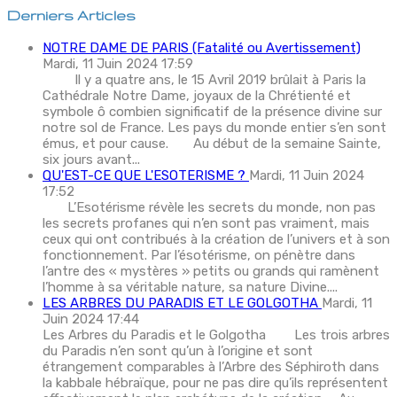
Derniers Articles
NOTRE DAME DE PARIS (Fatalité ou Avertissement)
Mardi, 11 Juin 2024 17:59
Il y a quatre ans, le 15 Avril 2019 brûlait à Paris la
Cathédrale Notre Dame, joyaux de la Chrétienté et
symbole ô combien significatif de la présence divine sur
notre sol de France. Les pays du monde entier s’en sont
émus, et pour cause. Au début de la semaine Sainte,
six jours avant...
QU'EST-CE QUE L'ESOTERISME ?
Mardi, 11 Juin 2024
17:52
L’Esotérisme révèle les secrets du monde, non pas
les secrets profanes qui n’en sont pas vraiment, mais
ceux qui ont contribués à la création de l’univers et à son
fonctionnement. Par l’ésotérisme, on pénètre dans
l’antre des « mystères » petits ou grands qui ramènent
l’homme à sa véritable nature, sa nature Divine....
LES ARBRES DU PARADIS ET LE GOLGOTHA
Mardi, 11
Juin 2024 17:44
Les Arbres du Paradis et le Golgotha Les trois arbres
du Paradis n’en sont qu’un à l’origine et sont
étrangement comparables à l’Arbre des Séphiroth dans
la kabbale hébraïque, pour ne pas dire qu’ils représentent