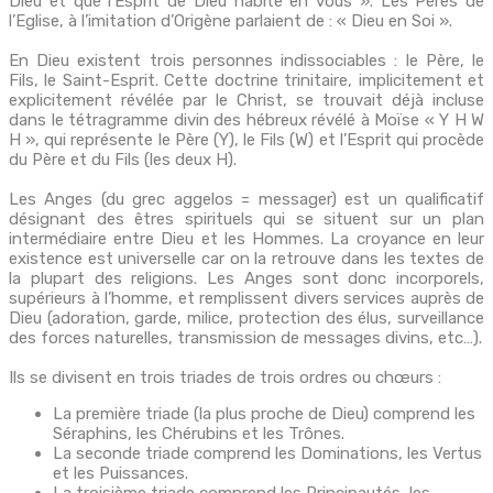
Dieu et que l’Esprit de Dieu habite en vous ». Les Pères de
l’Eglise, à l’imitation d’Origène parlaient de : « Dieu en Soi ».
En Dieu existent trois personnes indissociables : le Père, le
Fils, le Saint-Esprit. Cette doctrine trinitaire, implicitement et
explicitement révélée par le Christ, se trouvait déjà incluse
dans le tétragramme divin des hébreux révélé à Moïse « Y H W
H », qui représente le Père (Y), le Fils (W) et l’Esprit qui procède
du Père et du Fils (les deux H).
Les Anges (du grec aggelos = messager) est un qualificatif
désignant des êtres spirituels qui se situent sur un plan
intermédiaire entre Dieu et les Hommes. La croyance en leur
existence est universelle car on la retrouve dans les textes de
la plupart des religions. Les Anges sont donc incorporels,
supérieurs à l’homme, et remplissent divers services auprès de
Dieu (adoration, garde, milice, protection des élus, surveillance
des forces naturelles, transmission de messages divins, etc…).
Ils se divisent en trois triades de trois ordres ou chœurs :
La première triade (la plus proche de Dieu) comprend les
Séraphins, les Chérubins et les Trônes.
La seconde triade comprend les Dominations, les Vertus
et les Puissances.