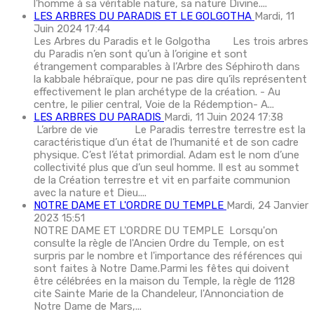
l’homme à sa véritable nature, sa nature Divine....
LES ARBRES DU PARADIS ET LE GOLGOTHA
Mardi, 11
Juin 2024 17:44
Les Arbres du Paradis et le Golgotha Les trois arbres
du Paradis n’en sont qu’un à l’origine et sont
étrangement comparables à l’Arbre des Séphiroth dans
la kabbale hébraïque, pour ne pas dire qu’ils représentent
effectivement le plan archétype de la création. - Au
centre, le pilier central, Voie de la Rédemption- A...
LES ARBRES DU PARADIS
Mardi, 11 Juin 2024 17:38
L’arbre de vie Le Paradis terrestre terrestre est la
caractéristique d’un état de l’humanité et de son cadre
physique. C’est l’état primordial. Adam est le nom d’une
collectivité plus que d’un seul homme. Il est au sommet
de la Création terrestre et vit en parfaite communion
avec la nature et Dieu....
NOTRE DAME ET L'ORDRE DU TEMPLE
Mardi, 24 Janvier
2023 15:51
NOTRE DAME ET L'ORDRE DU TEMPLE Lorsqu'on
consulte la règle de l'Ancien Ordre du Temple, on est
surpris par le nombre et l'importance des références qui
sont faites à Notre Dame.Parmi les fêtes qui doivent
être célébrées en la maison du Temple, la règle de 1128
cite Sainte Marie de la Chandeleur, l'Annonciation de
Notre Dame de Mars,...